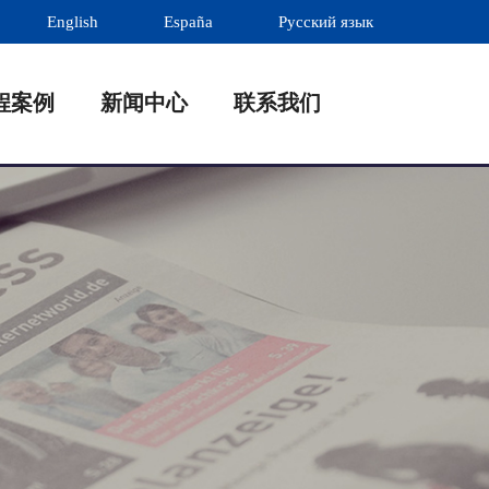
English
España
Русский язык
程案例
新闻中心
联系我们